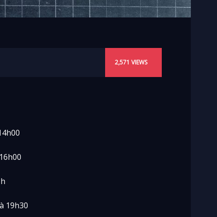
2,571
VIEWS
 14h00
 16h00
8h
 à 19h30