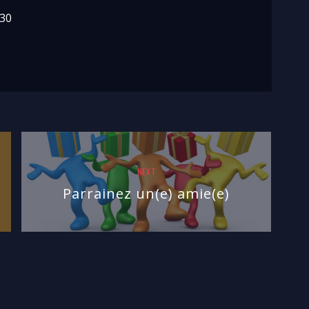
h30
NEXT
Parrainez un(e) amie(e)