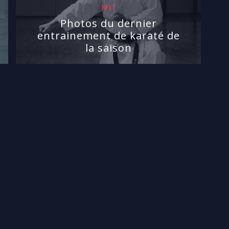
NEXT
Photos du dernier
entrainement de karaté de
la saison