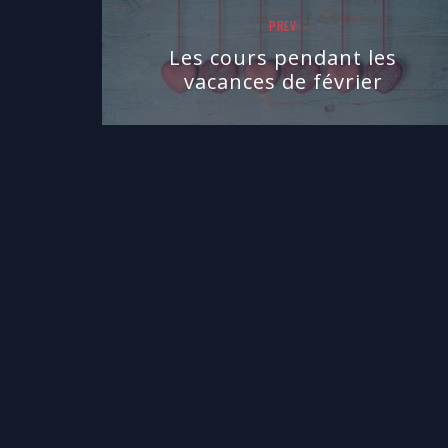
PREV
Les cours pendant les
vacances de février