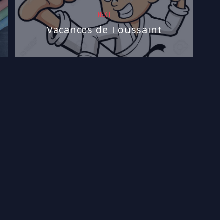
NEXT
Vacances de Toussaint